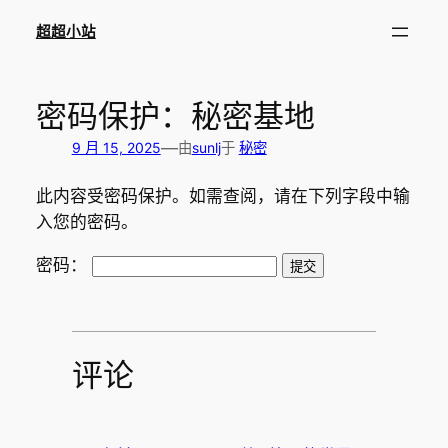
跳
超超小站
至
内
容
密码保护：秘密基地
—
9 月 15, 2025
由
sunlj
于
秘密
此内容受密码保护。如需查阅，请在下列字段中输
入您的密码。
密码：
评论