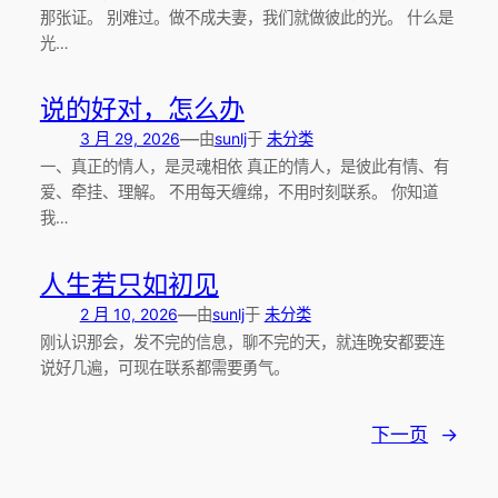
那张证。 别难过。做不成夫妻，我们就做彼此的光。 什么是
光…
说的好对，怎么办
—
3 月 29, 2026
由
sunlj
于
未分类
一、真正的情人，是灵魂相依 真正的情人，是彼此有情、有
爱、牵挂、理解。 不用每天缠绵，不用时刻联系。 你知道
我…
人生若只如初见
—
2 月 10, 2026
由
sunlj
于
未分类
刚认识那会，发不完的信息，聊不完的天，就连晚安都要连
说好几遍，可现在联系都需要勇气。
下一页
→