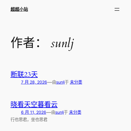
跳
超超小站
至
内
容
作者：
sunlj
断联23天
—
7 月 28, 2026
由
sunlj
于
未分类
晓看天空暮看云
—
6 月 11, 2026
由
sunlj
于
未分类
行也思君，坐也思君