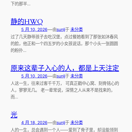
下的那半…
静的HWQ
—
5 月 10, 2026
由
sunlj
于
未分类
过了几天静带孩子去吃汉堡，点过餐她看到了那张如沐春风
的脸，他正和一个四五岁的小女孩说话，那个小头一张圆圆
的粉扑…
原来这辈子入心的人，都是上天注定
—
5 月 10, 2026
由
sunlj
于
未分类
人这一生，往来过客千千万， 可真正戳中心窝、刻骨铭心的
人，寥寥无几。 老一辈常说，深情之人从来不是找来的，
而…
光
—
4 月 18, 2026
由
sunlj
于
未分类
人的一生，总会遇到一个人——爱到了骨子里，却没能领到