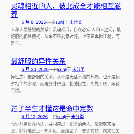
灵魂相近的人，彼此成全才能相互滋
养
—
6 月 8, 2026
由
sunlj
于
未分类
人和人最舒服的关系：灵魂相近，自在心安 人和人之间，最
舒服的相处模式，从来不是刻意讨好，也不是卑微迁就，而
是三…
最舒服的异性关系
—
5 月 30, 2026
由
sunlj
于
未分类
异性之间最舒服的关系，从不是无话不谈的热烈，也不是朝
夕相伴的亲昵，而是分寸得当、松弛自在，久处不厌，闲谈
不烦。…
过了半生才懂这是命中定数
—
5 月 12, 2026
由
sunlj
于
未分类
也许前世是在桥边，共同撑过一把伞的两人，没能够来得
及，好好地说上一句再见，而这辈子，兜兜转转，前来把欠